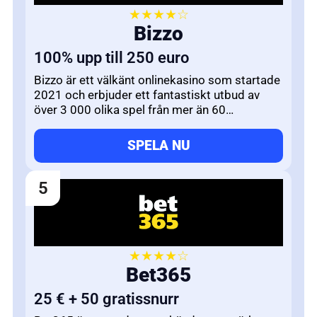
★
★
★
★
☆
Bizzo
100% upp till 250 euro
Bizzo är ett välkänt onlinekasino som startade
2021 och erbjuder ett fantastiskt utbud av
över 3 000 olika spel från mer än 60
spelutvecklare.
SPELA NU
5
★
★
★
★
☆
Bet365
25 € + 50 gratissnurr