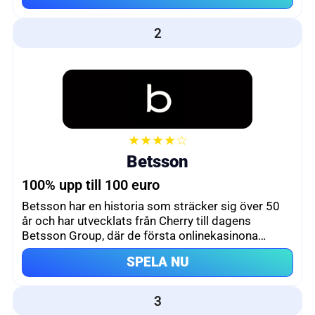
2
★
★
★
★
☆
Betsson
100% upp till 100 euro
Betsson har en historia som sträcker sig över 50
år och har utvecklats från Cherry till dagens
Betsson Group, där de första onlinekasinona
lanserades i början av 2000-talet.
SPELA NU
3