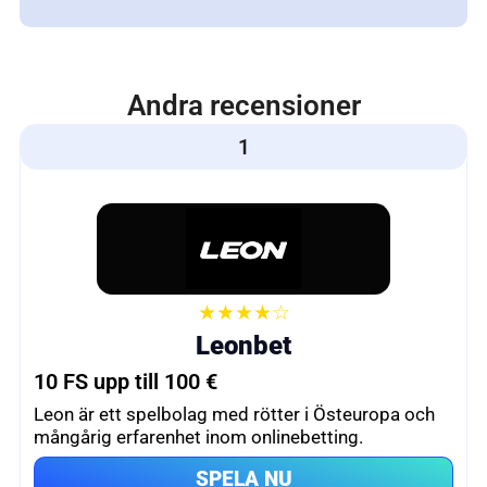
Andra recensioner
1
★
★
★
★
☆
Leonbet
10 FS upp till 100 €
Leon är ett spelbolag med rötter i Östeuropa och
mångårig erfarenhet inom onlinebetting.
SPELA NU