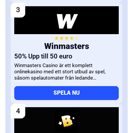
3
★
★
★
★
☆
Winmasters
50% Upp till 50 euro
Winmasters Casino är ett komplett
onlinekasino med ett stort utbud av spel,
såsom spelautomater från ledande
leverantörer samt live- och virtuella bordsspel.
SPELA NU
4