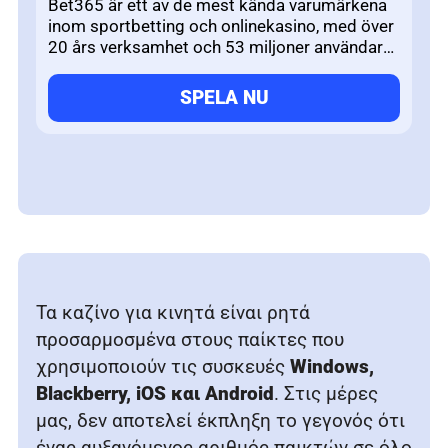
Bet365 är ett av de mest kända varumärkena
inom sportbetting och onlinekasino, med över
20 års verksamhet och 53 miljoner användare
världen över.в
SPELA NU
Τα καζίνο για κινητά είναι ρητά
προσαρμοσμένα στους παίκτες που
χρησιμοποιούν τις συσκευές
Windows,
Blackberry, iOS και Android
. Στις μέρες
μας, δεν αποτελεί έκπληξη το γεγονός ότι
ένας αυξανόμενος αριθμός παικτών σε όλο