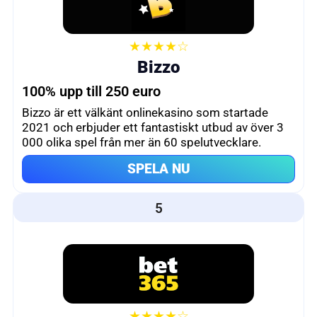
★
★
★
★
☆
Bizzo
100% upp till 250 euro
Bizzo är ett välkänt onlinekasino som startade
2021 och erbjuder ett fantastiskt utbud av över 3
000 olika spel från mer än 60 spelutvecklare.
SPELA NU
5
★
★
★
★
☆