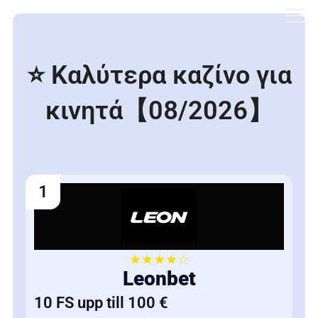
⭐️ Καλύτερα καζίνο για
κινητά【08/2026】
1
★
★
★
★
☆
Leonbet
10 FS upp till 100 €