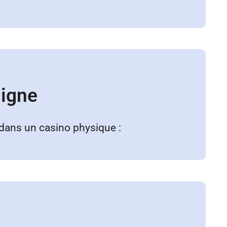
ligne
 dans un casino physique :