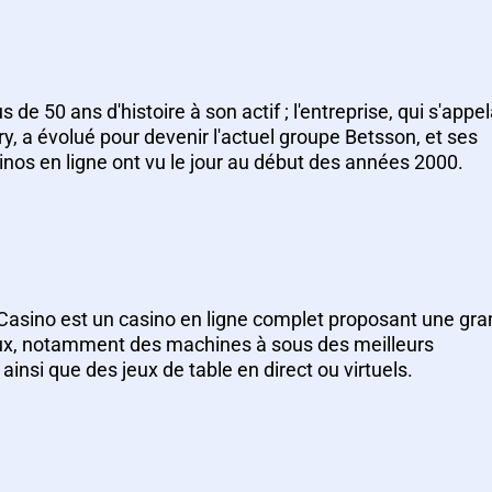
 de 50 ans d'histoire à son actif ; l'entreprise, qui s'appel
rry, a évolué pour devenir l'actuel groupe Betsson, et ses
nos en ligne ont vu le jour au début des années 2000.
asino est un casino en ligne complet proposant une gr
eux, notamment des machines à sous des meilleurs
 ainsi que des jeux de table en direct ou virtuels.