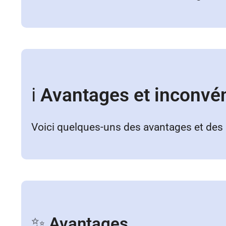
ℹ️
Avantages et inconvén
Voici quelques-uns des avantages et des i
✨
Avantages