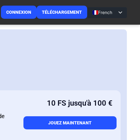
CONNEXION
TÉLÉCHARGEMENT
French
Greek
English
Portuguese
German
Turkish
Swedish
10 FS jusqu'à 100 €
de
JOUEZ MAINTENANT