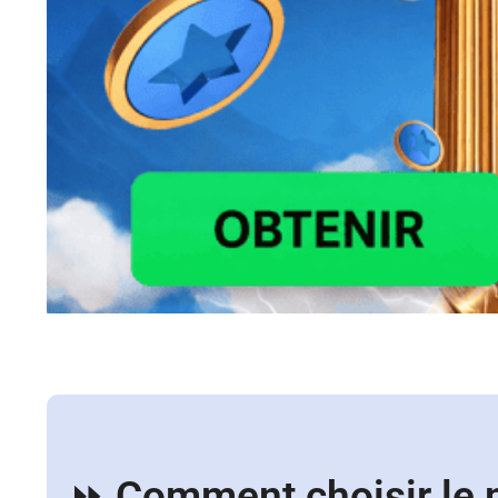
⏩
Comment choisir le m