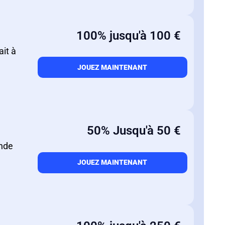
100% jusqu'à 100 €
ait à
JOUEZ MAINTENANT
50% Jusqu'à 50 €
ande
JOUEZ MAINTENANT