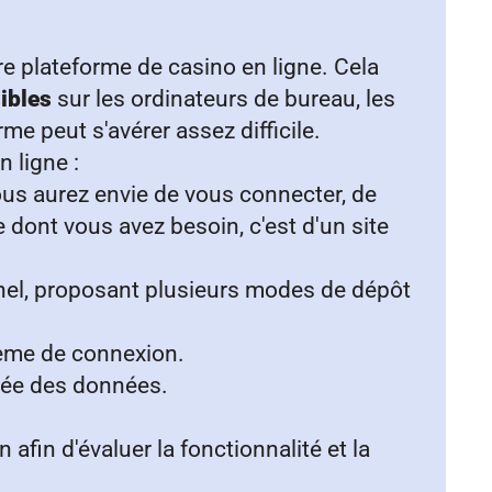
e plateforme de casino en ligne. Cela
ibles
sur les ordinateurs de bureau, les
me peut s'avérer assez difficile.
 ligne :
 Vous aurez envie de vous connecter, de
 dont vous avez besoin, c'est d'un site
nnel, proposant plusieurs modes de dépôt
lème de connexion.
rivée des données.
afin d'évaluer la fonctionnalité et la