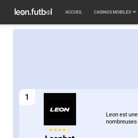
ACCUEIL
CASINOS MOBILES
1
Leon est une 
nombreuses a
★
★
★
★
☆