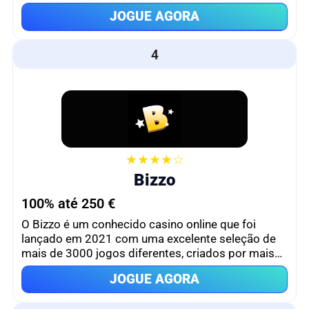
fornecedores e jogos de mesa ao vivo ou virtuais.
JOGUE AGORA
4
★
★
★
★
☆
Bizzo
100% até 250 €
O Bizzo é um conhecido casino online que foi
lançado em 2021 com uma excelente seleção de
mais de 3000 jogos diferentes, criados por mais
de 60 desenvolvedores.
JOGUE AGORA