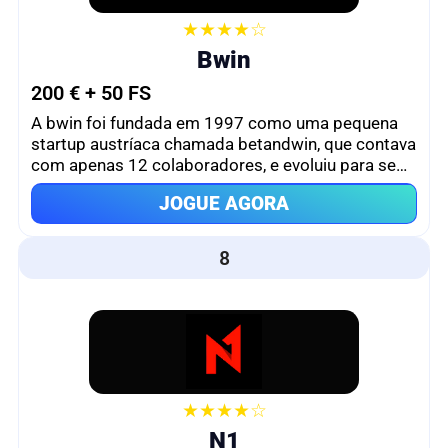
★
★
★
★
☆
Bwin
200 € + 50 FS
A bwin foi fundada em 1997 como uma pequena
startup austríaca chamada betandwin, que contava
com apenas 12 colaboradores, e evoluiu para se
tornar um dos maiores sites do setor.
JOGUE AGORA
8
★
★
★
★
☆
N1