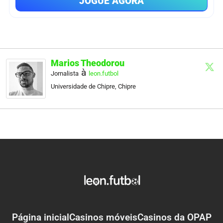
JOGUE AGORA
desportos, casino e produtos virtuais.
Marios Theodorou
à
Jornalista
leon.futbol
Universidade de Chipre, Chipre
Página inicial
Casinos móveis
Casinos da OPAP