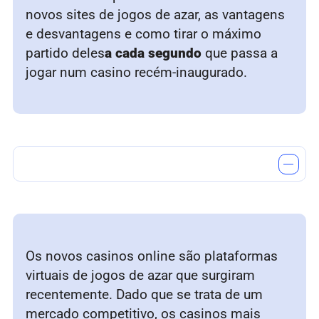
novos sites de jogos de azar, as vantagens
e desvantagens e como tirar o máximo
partido deles
a cada segundo
que passa a
jogar num casino recém-inaugurado.
⭐️ Os casinos mais recentes
Os novos casinos online são plataformas
virtuais de jogos de azar que surgiram
recentemente. Dado que se trata de um
mercado competitivo, os casinos mais