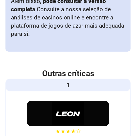
Além disso,
pode consultar a versão
completa
Consulte a nossa seleção de
análises de casinos online e encontre a
plataforma de jogos de azar mais adequada
para si.
Outras críticas
1
★
★
★
★
☆