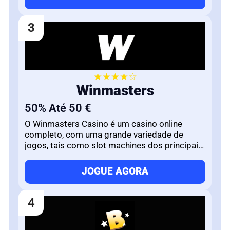
3
★
★
★
★
☆
Winmasters
50% Até 50 €
O Winmasters Casino é um casino online
completo, com uma grande variedade de
jogos, tais como slot machines dos principais
fornecedores e jogos de mesa ao vivo ou
virtuais.
JOGUE AGORA
4