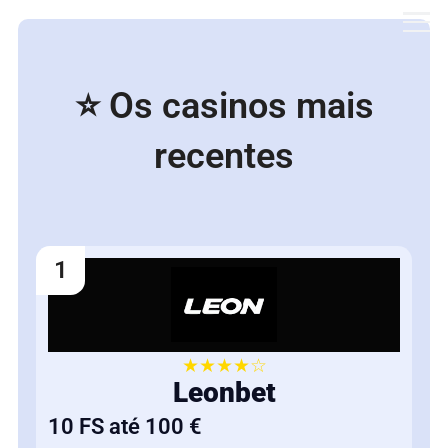
⭐️ Os casinos mais
recentes
1
★
★
★
★
☆
Leonbet
10 FS até 100 €