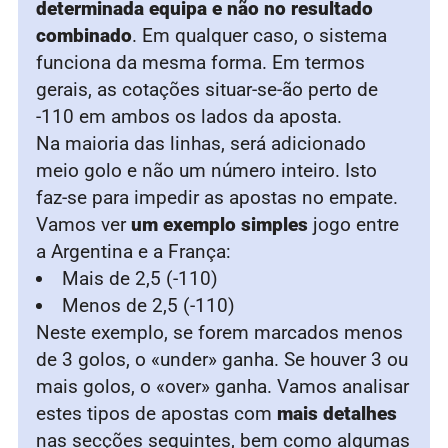
determinada equipa e não no resultado
combinado
. Em qualquer caso, o sistema
funciona da mesma forma. Em termos
gerais, as cotações situar-se-ão perto de
-110 em ambos os lados da aposta.
Na maioria das linhas, será adicionado
meio golo e não um número inteiro. Isto
faz-se para impedir as apostas no empate.
Vamos ver
um exemplo simples
jogo entre
a Argentina e a França:
Mais de 2,5 (-110)
Menos de 2,5 (-110)
Neste exemplo, se forem marcados menos
de 3 golos, o «under» ganha. Se houver 3 ou
mais golos, o «over» ganha. Vamos analisar
estes tipos de apostas com
mais detalhes
nas secções seguintes, bem como algumas