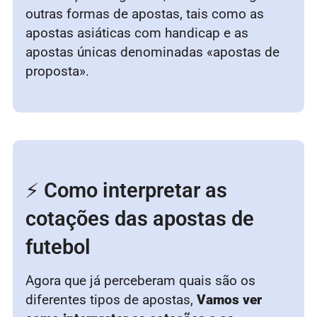
outras formas de apostas, tais como as
apostas asiáticas com handicap e as
apostas únicas denominadas «apostas de
proposta».
⚡
Como interpretar as
cotações das apostas de
futebol
Agora que já perceberam quais são os
diferentes tipos de apostas,
Vamos ver