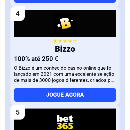
4
★
★
★
★
☆
Bizzo
100% até 250 €
O Bizzo é um conhecido casino online que foi
lançado em 2021 com uma excelente seleção
de mais de 3000 jogos diferentes, criados por
mais de 60 desenvolvedores.
JOGUE AGORA
5