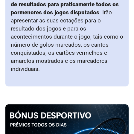
de resultados para praticamente todos os
pormenores dos jogos disputados
. Irão
apresentar as suas cotações para o
resultado dos jogos e para os
acontecimentos durante o jogo, tais como o
número de golos marcados, os cantos
conquistados, os cartões vermelhos e
amarelos mostrados e os marcadores
individuais.