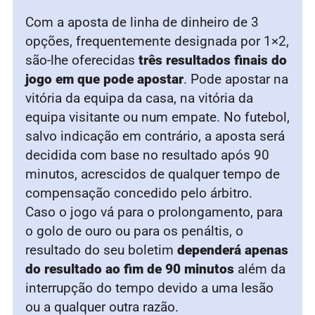
Com a aposta de linha de dinheiro de 3
opções, frequentemente designada por 1×2,
são-lhe oferecidas
três resultados finais do
jogo em que pode apostar
. Pode apostar na
vitória da equipa da casa, na vitória da
equipa visitante ou num empate. No futebol,
salvo indicação em contrário, a aposta será
decidida com base no resultado após 90
minutos, acrescidos de qualquer tempo de
compensação concedido pelo árbitro.
Caso o jogo vá para o prolongamento, para
o golo de ouro ou para os penáltis, o
resultado do seu boletim
dependerá apenas
do resultado ao fim de 90 minutos
além da
interrupção do tempo devido a uma lesão
ou a qualquer outra razão.