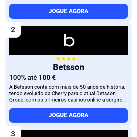
JOGUE AGORA
2
★
★
★
★
☆
Betsson
100% até 100 €
A Betsson conta com mais de 50 anos de história,
tendo evoluído da Cherry para o atual Betsson
Group, com os primeiros casinos online a surgirem
no início dos anos 2000.
JOGUE AGORA
3