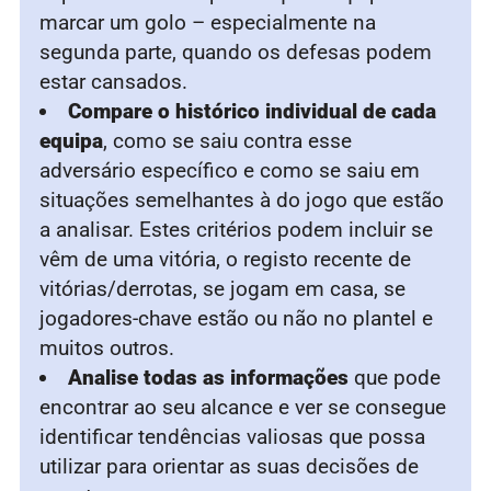
marcar um golo – especialmente na
segunda parte, quando os defesas podem
estar cansados.
Compare o histórico individual de cada
equipa
, como se saiu contra esse
adversário específico e como se saiu em
situações semelhantes à do jogo que estão
a analisar. Estes critérios podem incluir se
vêm de uma vitória, o registo recente de
vitórias/derrotas, se jogam em casa, se
jogadores-chave estão ou não no plantel e
muitos outros.
Analise todas as informações
que pode
encontrar ao seu alcance e ver se consegue
identificar tendências valiosas que possa
utilizar para orientar as suas decisões de