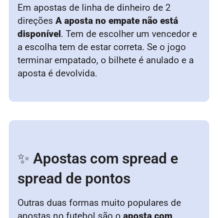
Em apostas de linha de dinheiro de 2
direções
A aposta no empate não está
disponível
. Tem de escolher um vencedor e
a escolha tem de estar correta. Se o jogo
terminar empatado, o bilhete é anulado e a
aposta é devolvida.
✨
Apostas com spread e
spread de pontos
Outras duas formas muito populares de
apostas no futebol são o
aposta com