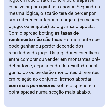
jogo, em que o favorito terá de ultrapassar
esse valor para ganhar a aposta. Seguindo a
mesma lógica, o azarão terá de perder por
uma diferença inferior à margem (ou vencer
o jogo, ou empatar) para ganhar a aposta.
Com o spread betting
as taxas de
rendimento não são fixas
e o montante que
pode ganhar ou perder depende dos
resultados do jogo. Os jogadores escolhem
entre comprar ou vender em montantes pré-
definidos e, dependendo do resultado final,
ganharão ou perderão montantes diferentes
em relação ao conjunto. Iremos abordar
com mais pormenores
sobre o spread e o
point spread numa secção mais abaixo.