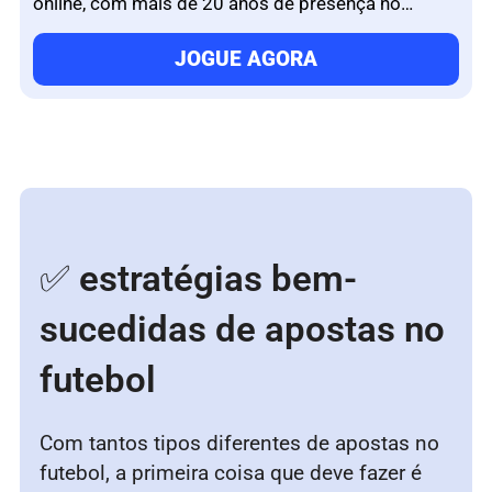
online, com mais de 20 anos de presença no
mercado e 53 milhões de utilizadores em todo o
mundo.в
JOGUE AGORA
✅
estratégias bem-
sucedidas de apostas no
futebol
Com tantos tipos diferentes de apostas no
futebol, a primeira coisa que deve fazer é