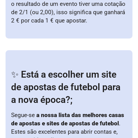
o resultado de um evento tiver uma cotação
✨ Aposta «Over» e «Under»
de 2/1 (ou 2,00), isso significa que ganhará
✨ Empate sem aposta
2 € por cada 1 € que apostar.
✨ Próximo agente e mercados de
cotações do jogador
✨ Apostas durante o jogo
✨ Apostas Especiais
🎲 Quais são os melhores campeonatos
de futebol para apostar?;
✨ Apostas na Superliga Grega
✨
Está a escolher um site
🏆 Resumo
de apostas de futebol para
a nova época?;
Segue-se
a nossa lista das melhores casas
de apostas e sites de apostas de futebol
.
Estes são excelentes para abrir contas e,