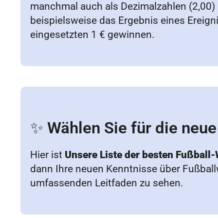
✨ Wetten auf die griechische Super League
manchmal auch als Dezimalzahlen (2,00)
beispielsweise das Ergebnis eines Ereigni
eingesetzten 1 € gewinnen.
✨
Wählen Sie für die neue
Hier ist
Unsere Liste der besten Fußball
dann Ihre neuen Kenntnisse über Fußball
umfassenden Leitfaden zu sehen.