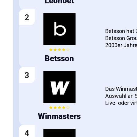
Leonbet
2
Betsson hat 
Betsson Grou
2000er Jahre
★
★
★
★
☆
Betsson
3
Das Winmaste
Auswahl an S
Live- oder vir
★
★
★
★
☆
Winmasters
4