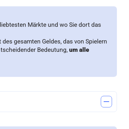
beliebtesten Märkte und wo Sie dort das
nt des gesamten Geldes, das von Spielern
 entscheidender Bedeutung,
um alle
ue Saison eine Fußball-Wettseite aus?;