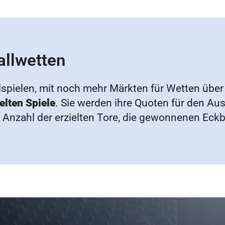
allwetten
spielen, mit noch mehr Märkten für Wetten über
elten Spiele
. Sie werden ihre Quoten für den Au
 Anzahl der erzielten Tore, die gewonnenen Eckb