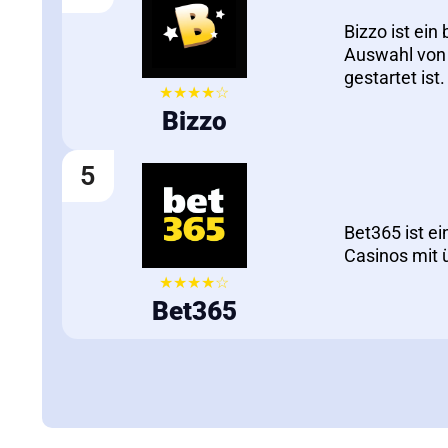
Bizzo ist ei
Auswahl von 
gestartet ist.
★
★
★
★
☆
Bizzo
5
Bet365 ist e
Casinos mit 
★
★
★
★
☆
Bet365