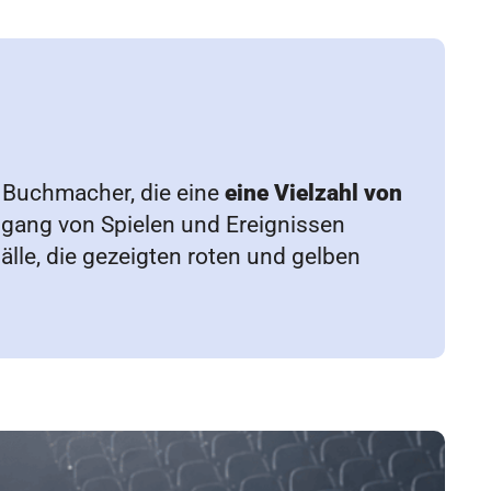
 Buchmacher, die eine
eine Vielzahl von
sgang von Spielen und Ereignissen
älle, die gezeigten roten und gelben