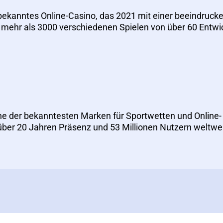
n bekanntes Online-Casino, das 2021 mit einer beeindruck
mehr als 3000 verschiedenen Spielen von über 60 Entwi
ine der bekanntesten Marken für Sportwetten und Online-
über 20 Jahren Präsenz und 53 Millionen Nutzern weltwei