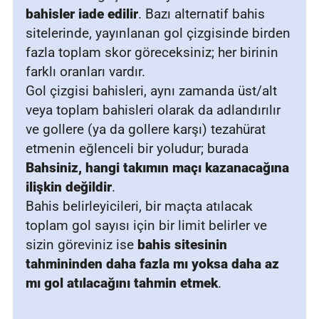
bahisler iade edilir
. Bazı alternatif bahis
sitelerinde, yayınlanan gol çizgisinde birden
fazla toplam skor göreceksiniz; her birinin
farklı oranları vardır.
Gol çizgisi bahisleri, aynı zamanda üst/alt
veya toplam bahisleri olarak da adlandırılır
ve gollere (ya da gollere karşı) tezahürat
etmenin eğlenceli bir yoludur; burada
Bahsiniz, hangi takımın maçı kazanacağına
ilişkin değildir
.
Bahis belirleyicileri, bir maçta atılacak
toplam gol sayısı için bir limit belirler ve
sizin göreviniz ise
bahis sitesinin
tahmininden daha fazla mı yoksa daha az
mı gol atılacağını tahmin etmek
.