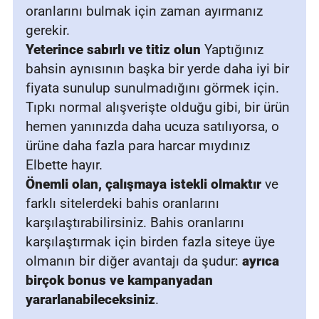
oranlarını bulmak için zaman ayırmanız
gerekir.
Yeterince sabırlı ve titiz olun
Yaptığınız
bahsin aynısının başka bir yerde daha iyi bir
fiyata sunulup sunulmadığını görmek için.
Tıpkı normal alışverişte olduğu gibi, bir ürün
hemen yanınızda daha ucuza satılıyorsa, o
ürüne daha fazla para harcar mıydınız
Elbette hayır.
Önemli olan, çalışmaya istekli olmaktır
ve
farklı sitelerdeki bahis oranlarını
karşılaştırabilirsiniz. Bahis oranlarını
karşılaştırmak için birden fazla siteye üye
olmanın bir diğer avantajı da şudur:
ayrıca
birçok bonus ve kampanyadan
yararlanabileceksiniz
.