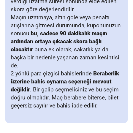
verdiği uzatma süresi sonunda elde edilen
skora göre değerlendirilir.
Maçın uzatmaya, altın gole veya penaltı
atışlarına gitmesi durumunda, kuponunuzun
sonucu
bu, sadece 90 dakikalık maçın
ardından ortaya çıkacak skora bağlı
olacaktır
buna ek olarak, sakatlık ya da
başka bir nedenle yaşanan zaman kesintisi
de.
2 yönlü para çizgisi bahislerinde
Beraberlik
üzerine bahis oynama seçeneği mevcut
değildir
. Bir galip seçmelisiniz ve bu seçim
doğru olmalıdır. Maç berabere biterse, bilet
geçersiz sayılır ve bahis iade edilir.