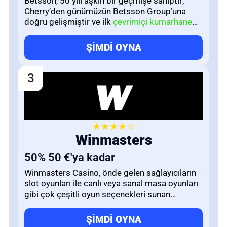
Betsson, 50 yılı aşkın bir geçmişe sahiptir;
Cherry’den günümüzün Betsson Group’una
doğru gelişmiştir ve ilk
çevrimiçi kumarhane
2000 yılının başlarında başlaması.
ŞIMDI OYNA
3
★
★
★
★
☆
Winmasters
50% 50 €'ya kadar
Winmasters Casino, önde gelen sağlayıcıların
slot oyunları ile canlı veya sanal masa oyunları
gibi çok çeşitli oyun seçenekleri sunan
eksiksiz bir çevrimiçi kumarhanedir.
ŞIMDI OYNA