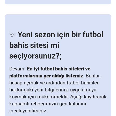
✨ Özel Bahisler
🎲 Bahis oynamak için en iyi futbol ligleri
hangileridir?;
✨ Yunan Süper Ligi Bahisleri
🏆 Özet
✨
Yeni sezon için bir futbol
bahis sitesi mi
seçiyorsunuz?;
Devamı
En iyi futbol bahis siteleri ve
platformlarının yer aldığı listemiz
. Bunlar,
hesap açmak ve ardından futbol bahisleri
hakkındaki yeni bilgilerinizi uygulamaya
koymak için mükemmeldir. Aşağı kaydırarak
kapsamlı rehberimizin geri kalanını
inceleyebilirsiniz.