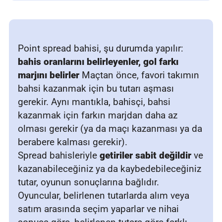
Point spread bahisi, şu durumda yapılır:
bahis oranlarını belirleyenler, gol farkı
marjını belirler
Maçtan önce, favori takımın
bahsi kazanmak için bu tutarı aşması
gerekir. Aynı mantıkla, bahisçi, bahsi
kazanmak için farkın marjdan daha az
olması gerekir (ya da maçı kazanması ya da
berabere kalması gerekir).
Spread bahisleriyle
getiriler sabit değildir
ve
kazanabileceğiniz ya da kaybedebileceğiniz
tutar, oyunun sonuçlarına bağlıdır.
Oyuncular, belirlenen tutarlarda alım veya
satım arasında seçim yaparlar ve nihai