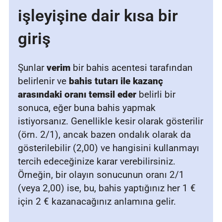
bahis
işleyişine dair kısa bir
📝 Bet Builder'ın ne olduğu hakkında
daha fazla bilgiyi buradan edinebilirsiniz
giriş
✨ Oyuncu İstatistiklerine Bahisler /
Oyuncu Bahisleri
✨ Asya handikapı bahisi
Şunlar
verim
bir bahis acentesi tarafından
✨ Yarım gol handikap
belirlenir ve
bahis tutarı ile kazanç
✨ Avrupa handikap bahisleri
arasındaki oranı temsil eder
belirli bir
✨ İlk Yarı/Maç Sonu
sonuca, eğer buna bahis yapmak
✨ Çifte fırsat
istiyorsanız. Genellikle kesir olarak gösterilir
✨ Aküler
(örn. 2/1), ancak bazen ondalık olarak da
✨ Golcü bahisi
gösterilebilir (2,00) ve hangisini kullanmayı
✨ Doğru skor/Scorecast/Wincast
tercih edeceğinize karar verebilirsiniz.
✨ Üst ve Alt Bahisleri
Örneğin, bir olayın sonucunun oranı 2/1
✨ Beraberlikte Bahis Yok
(veya 2,00) ise, bu, bahis yaptığınız her 1 €
✨ Bir sonraki menajer ve oyuncunun
için 2 € kazanacağınız anlamına gelir.
transfer değerleri
✨ Maç içi bahis