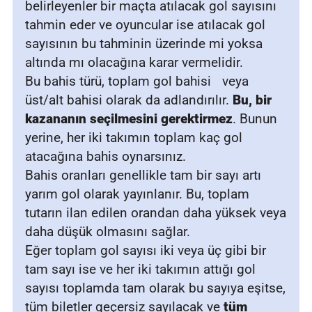
belirleyenler bir maçta atılacak gol sayısını
tahmin eder ve oyuncular ise atılacak gol
sayısının bu tahminin üzerinde mi yoksa
altında mı olacağına karar vermelidir.
Bu bahis türü, toplam gol bahisi veya
üst/alt bahisi olarak da adlandırılır.
Bu, bir
kazananın seçilmesini gerektirmez
. Bunun
yerine, her iki takımın toplam kaç gol
atacağına bahis oynarsınız.
Bahis oranları genellikle tam bir sayı artı
yarım gol olarak yayınlanır. Bu, toplam
tutarın ilan edilen orandan daha yüksek veya
daha düşük olmasını sağlar.
Eğer toplam gol sayısı iki veya üç gibi bir
tam sayı ise ve her iki takımın attığı gol
sayısı toplamda tam olarak bu sayıya eşitse,
tüm biletler geçersiz sayılacak ve
tüm