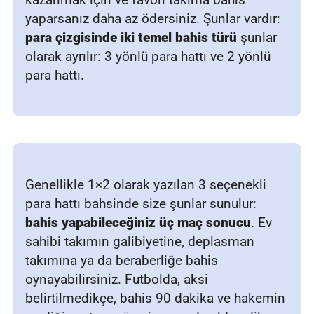
yaparsanız daha az ödersiniz. Şunlar vardır:
para çizgisinde iki temel bahis türü
şunlar
olarak ayrılır: 3 yönlü para hattı ve 2 yönlü
para hattı.
Genellikle 1×2 olarak yazılan 3 seçenekli
para hattı bahsinde size şunlar sunulur:
bahis yapabileceğiniz üç maç sonucu
. Ev
sahibi takımın galibiyetine, deplasman
takımına ya da beraberliğe bahis
oynayabilirsiniz. Futbolda, aksi
belirtilmedikçe, bahis 90 dakika ve hakemin