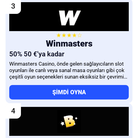
3
★
★
★
★
☆
Winmasters
50% 50 €'ya kadar
Winmasters Casino, önde gelen sağlayıcıların slot
oyunları ile canlı veya sanal masa oyunları gibi çok
çeşitli oyun seçenekleri sunan eksiksiz bir çevrimiçi
kumarhanedir.
ŞIMDI OYNA
4