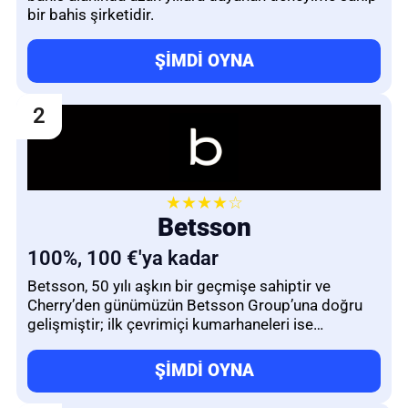
bir bahis şirketidir.
ŞIMDI OYNA
2
★
★
★
★
☆
Betsson
100%, 100 €'ya kadar
Betsson, 50 yılı aşkın bir geçmişe sahiptir ve
Cherry’den günümüzün Betsson Group’una doğru
gelişmiştir; ilk çevrimiçi kumarhaneleri ise
2000’lerin başında faaliyete geçmiştir.
ŞIMDI OYNA