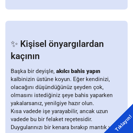
✨
Kişisel önyargılardan
kaçının
Başka bir deyişle,
akılcı bahis yapın
kalbinizin üstüne koyun. Eğer kendinizi,
olacağını düşündüğünüz şeyden çok,
olmasını istediğiniz şeye bahis yaparken
yakalarsanız, yenilgiye hazır olun.
Kısa vadede işe yarayabilir, ancak uzun
Tıklayın!
vadede bu bir felaket reçetesidir.
Duygularınızı bir kenara bırakıp mantık ve