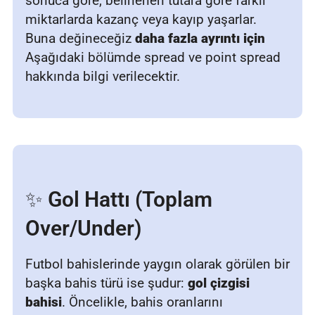
sonuca göre, belirlenen tutara göre farklı
miktarlarda kazanç veya kayıp yaşarlar.
Buna değineceğiz
daha fazla ayrıntı için
Aşağıdaki bölümde spread ve point spread
hakkında bilgi verilecektir.
✨
Gol Hattı (Toplam
Over/Under)
Futbol bahislerinde yaygın olarak görülen bir
başka bahis türü ise şudur:
gol çizgisi
bahisi
. Öncelikle, bahis oranlarını