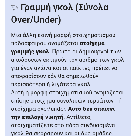
✨
Γραμμή γκολ (Σύνολα
Over/Under)
Μια άλλη κοινή μορφή στοιχηματισμού
ποδοσφαίρου ονομάζεται
στοίχημα
γραμμής γκολ
. Πρώτα οι δημιουργοί των
αποδόσεων εκτιμούν τον αριθμό των γκολ
για έναν αγώνα και οι παίκτες πρέπει να
αποφασίσουν εάν θα σημειωθούν
περισσότερα ή λιγότερα γκολ.
Αυτή η μορφή στοιχηματισμού ονομάζεται
επίσης στοίχημα συνολικών τερμάτων ή
στοίχημα over/under.
Αυτό δεν απαιτεί
την επιλογή νικητή
. Αντίθετα,
στοιχηματίζετε στο πόσα συνδυασμένα
γκολ θα σκοράρουν και οι δύο ομάδες.