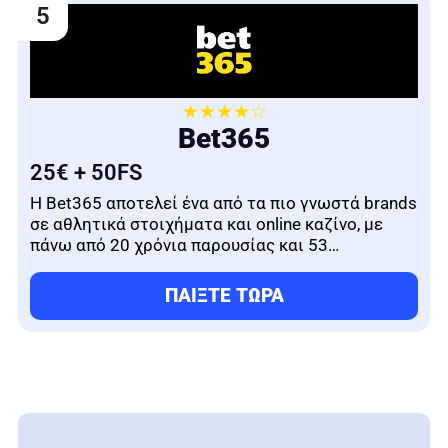
5
★
★
★
★
☆
Bet365
25€ + 50FS
Η Bet365 αποτελεί ένα από τα πιο γνωστά brands
σε αθλητικά στοιχήματα και online καζίνο, με
πάνω από 20 χρόνια παρουσίας και 53
εκατομμύρια χρήστες παγκοσμίως.в
ΠΑΊΞΤΕ ΤΏΡΑ