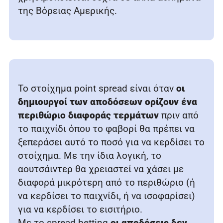
της Βόρειας Αμερικής.
Το στοίχημα point spread είναι όταν
οι
δημιουργοί των αποδόσεων ορίζουν ένα
περιθώριο διαφοράς τερμάτων
πριν από
το παιχνίδι όπου το φαβορί θα πρέπει να
ξεπεράσει αυτό το ποσό για να κερδίσει το
στοίχημα. Με την ίδια λογική, το
αουτσάιντερ θα χρειαστεί να χάσει με
διαφορά μικρότερη από το περιθώριο (ή
να κερδίσει το παιχνίδι, ή να ισοφαρίσει)
για να κερδίσει το εισιτήριο.
Με το spread betting
οι αποδόσεις δεν