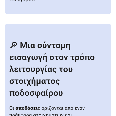
Ποδόσφαιρο
✨ Στοίχημα Spread και Spread Πόντων
✨ Γραμμή γκολ (Σύνολα Over/Under)
✅ επιτυχημένες στρατηγικές
στοιχηματισμού ποδοσφαίρου
✨ Αποφύγετε την προσωπική
προκατάληψη
🔎
Μια σύντομη
ℹ️ Παρακάτω, θα σας παρουσιάσουμε
τους πιο δημοφιλείς τύπους
εισαγωγή στον τρόπο
στοιχημάτων στο ποδόσφαιρο
λειτουργίας του
✨ Στοίχημα Αγώνα
✨ Bet builder/ πολλαπλό στο ίδιο
στοιχήματος
παιχνίδι
📝 Μάθετε περισσότερα για το τι είναι
ποδοσφαίρου
το Bet Builder εδώ
✨ Στοιχήματα σε Στατιστικά Παικτών
Οι
αποδόσεις
ορίζονται από έναν
/Player props
πράκτορα στοιχημάτων και
✨ Στοίχημα ασιατικού χάντικαπ