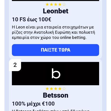
★
★
★
★
☆
Leonbet
10 FS έως 100€
Η Leon είναι μια εταιρεία στοιχημάτων με
ρίζες στην Ανατολική Ευρώπη και πολυετή
εμπειρία στον χώρο του online betting.
ΠΑΊΞΤΕ ΤΏΡΑ
2
★
★
★
★
☆
Betsson
100% μέχρι €100