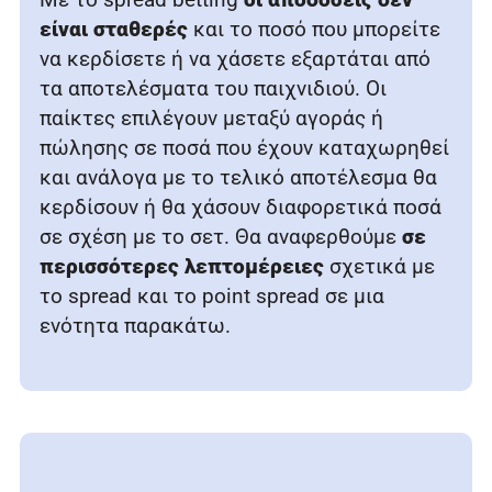
είναι σταθερές
και το ποσό που μπορείτε
να κερδίσετε ή να χάσετε εξαρτάται από
τα αποτελέσματα του παιχνιδιού. Οι
παίκτες επιλέγουν μεταξύ αγοράς ή
πώλησης σε ποσά που έχουν καταχωρηθεί
και ανάλογα με το τελικό αποτέλεσμα θα
κερδίσουν ή θα χάσουν διαφορετικά ποσά
σε σχέση με το σετ. Θα αναφερθούμε
σε
περισσότερες λεπτομέρειες
σχετικά με
το spread και το point spread σε μια
ενότητα παρακάτω.