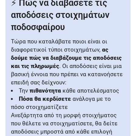
⚡
Πώς να διαβάσετε τις
αποδόσεις στοιχημάτων
ποδοσφαίρου
Τώρα που καταλάβατε ποιοι είναι οι
διαφορετικοί τύποι στοιχημάτων,
ας
δούμε πώς να διαβάζουμε τις αποδόσεις
και τις πληρωμές
. Οι αποδόσεις είναι μια
βασική έννοια που πρέπει να κατανοήσετε
επειδή σας δείχνουν:
Την
πιθανότητα
κάθε αποτελέσματος
Πόσα θα κερδίσετε
ανάλογα με το
πόσο στοιχηματίζετε
Ανεξάρτητα από τη μορφή στοιχήματος
που θέλετε να στοιχηματίσετε, θα δείτε
αποδόσεις μπροστά από κάθε επιλογή