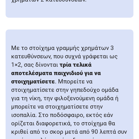
Με το στοίχημα γραμμής χρημάτων 3
κατευθύνσεων, που συχνά γράφεται ως
1×2, σας δίνονται
τρία τελικά
αποτελέσματα παιχνιδιού για να
στοιχηματίσετε
. Μπορείτε να
στοιχηματίσετε στην γηπεδούχο ομάδα
για τη νίκη, την φιλοξενούμενη ομάδα ή
μπορείτε να στοιχηματίσετε στην
ισοπαλία. Στο ποδόσφαιρο, εκτός εάν
ορίζεται διαφορετικά, το στοίχημα θα
κριθεί από το σκορ μετά από 90 λεπτά συν