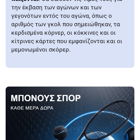
την έκβαση των αγώνων και των
γεγονότων εντός του αγώνα, όπως ο
αριθμός των γκολ που σημειώθηκαν, τα
κερδισμένα κόρνερ, οι κόκκινες και οι
κίτρινες κάρτες που εμφανίζονται και οι
μεμονωμένοι σκόρερ.