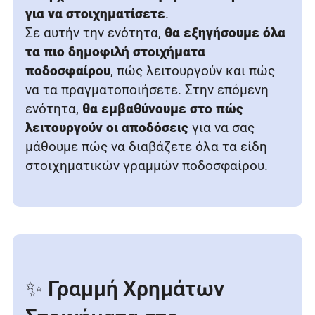
για να στοιχηματίσετε
.
Σε αυτήν την ενότητα,
θα εξηγήσουμε όλα
τα πιο δημοφιλή στοιχήματα
ποδοσφαίρου
, πώς λειτουργούν και πώς
να τα πραγματοποιήσετε. Στην επόμενη
ενότητα,
θα εμβαθύνουμε στο πώς
λειτουργούν οι αποδόσεις
για να σας
μάθουμε πώς να διαβάζετε όλα τα είδη
στοιχηματικών γραμμών ποδοσφαίρου.
✨
Γραμμή Χρημάτων