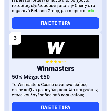
Η Betsson διαθέτει πάνω από 50 χρόνια
ιστορίας, εξελισσόμενη από την Cherry στο
σημερινό Betsson Group, με τα πρώτα
online
καζίνο
να ξεκινούν στις αρχές του 2000.
ΠΑΊΞΤΕ ΤΏΡΑ
3
★
★
★
★
☆
Winmasters
50% Μέχρι €50
Το Winmasters Casino είναι ένα πλήρες
online καζίνο με μεγάλη ποικιλία παιχνιδιών,
όπως κουλοχέρηδες από κορυφαίους
παρόχους και ζωντανά ή εικονικά
επιτραπέζια παιχνίδια.
ΠΑΊΞΤΕ ΤΏΡΑ