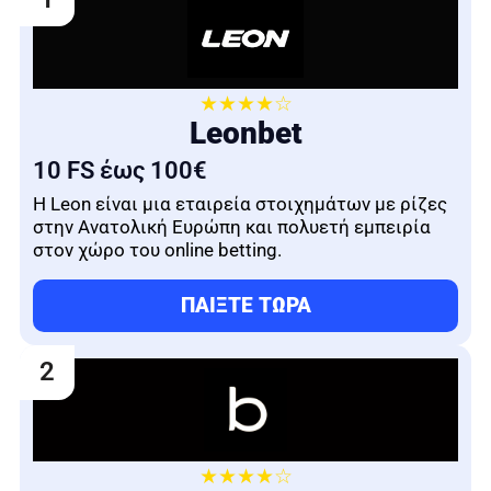
★
★
★
★
☆
Leonbet
10 FS έως 100€
Η Leon είναι μια εταιρεία στοιχημάτων με ρίζες
στην Ανατολική Ευρώπη και πολυετή εμπειρία
στον χώρο του online betting.
ΠΑΊΞΤΕ ΤΏΡΑ
2
★
★
★
★
☆