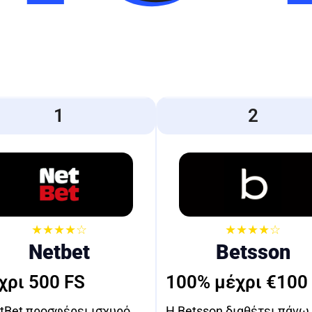
1
2
★
★
★
★
☆
★
★
★
★
☆
Netbet
Betsson
χρι 500 FS
100% μέχρι €100
tBet προσφέρει ισχυρό
Η Betsson διαθέτει πάνω