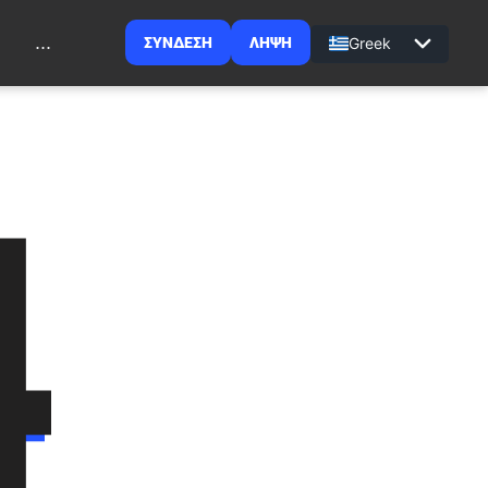
...
ΣΎΝΔΕΣΗ
ΛΉΨΗ
Greek
English
Portuguese
French
4
German
Turkish
Swedish