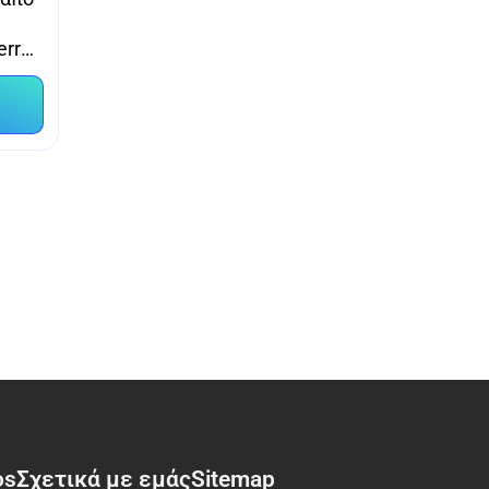
erry
up,
ο να
2000.
os
Σχετικά με εμάς
Sitemap