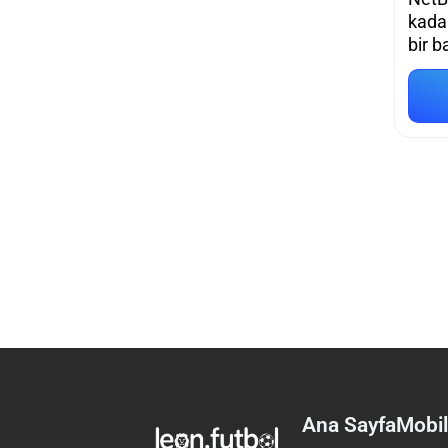
kadar
bir b
sunan
plat
Ana Sayfa
Mobi