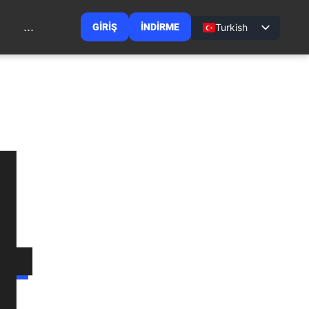
...
GIRIŞ
İNDIRME
Turkish
Greek
English
Portuguese
4
French
German
Swedish