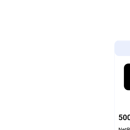
500
NetB