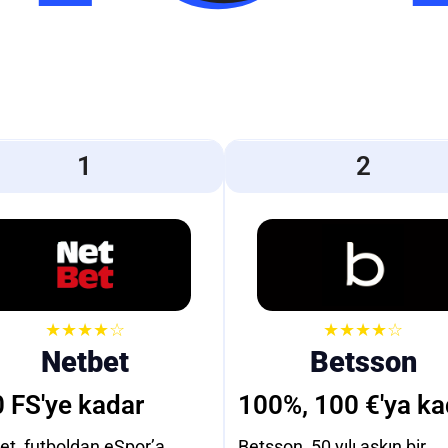
1
2
★
★
★
★
☆
★
★
★
★
☆
Netbet
Betsson
 FS'ye kadar
100%, 100 €'ya ka
et, futboldan eSpor’a
Betsson, 50 yılı aşkın bir